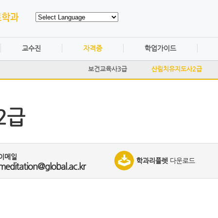
교수진
자격증
학업가이드
보건교육사3급
산림치유지도사2급
2급
이메일
학과리플렛
다운로드
meditation@global.ac.kr